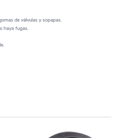
s gomas de válvulas y sopapas.
no haya fugas.
e.