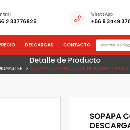
ntral
WhatsApp
56 2 33776825
+56 9 3449 37
Products
PRECIO
DESCARGAS
CONTACTO
search
Detalle de Producto
UIDMASTER
SOPAPA CON REGULACION DESCARGA Y BASE 
SOPAPA C
DESCARGA