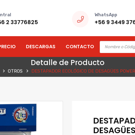
ntral
WhatsApp
56 2 33776825
+56 9 3449 37
Products
PRECIO
DESCARGAS
CONTACTO
search
Detalle de Producto
OTROS
DESTAPADOR ECOLÓGICO DE DESAGÜES POWER 
DESTAPAD
DESAGÜES