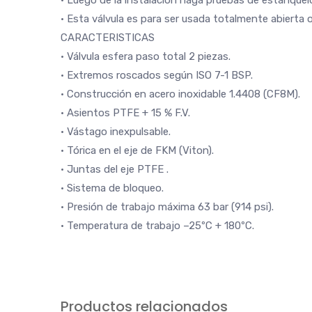
• Luego de la instalación haga pruebas de estanquei
• Esta válvula es para ser usada totalmente abierta 
CARACTERISTICAS
• Válvula esfera paso total 2 piezas.
• Extremos roscados según ISO 7-1 BSP.
• Construcción en acero inoxidable 1.4408 (CF8M).
• Asientos PTFE + 15 % F.V.
• Vástago inexpulsable.
• Tórica en el eje de FKM (Viton).
• Juntas del eje PTFE .
• Sistema de bloqueo.
• Presión de trabajo máxima 63 bar (914 psi).
• Temperatura de trabajo –25ºC + 180ºC.
Productos relacionados