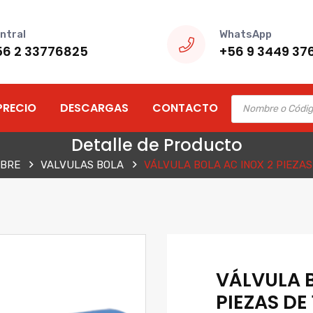
ntral
WhatsApp
56 2 33776825
+56 9 3449 37
Products
PRECIO
DESCARGAS
CONTACTO
search
Detalle de Producto
EBRE
VALVULAS BOLA
VÁLVULA BOLA AC INOX 2 PIEZAS 
VÁLVULA B
PIEZAS DE 