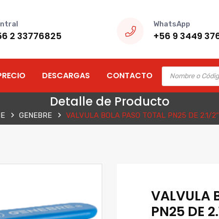
ntral
WhatsApp
56 2 33776825
+56 9 3449 37
Products
PRECIO
DESCARGAS
CONTACTO
search
Detalle de Producto
E
GENEBRE
VALVULA BOLA PASO TOTAL PN25 DE 2.1/2″
VALVULA 
PN25 DE 2.