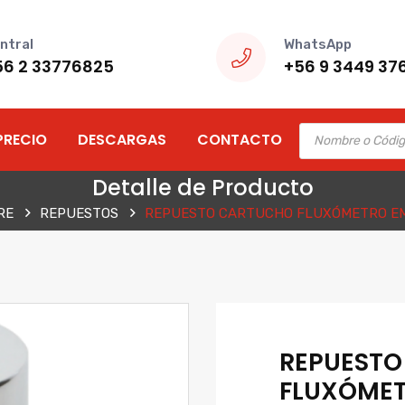
ntral
WhatsApp
56 2 33776825
+56 9 3449 37
Products
PRECIO
DESCARGAS
CONTACTO
search
Detalle de Producto
RE
REPUESTOS
REPUESTO CARTUCHO FLUXÓMETRO EM
REPUEST
FLUXÓME