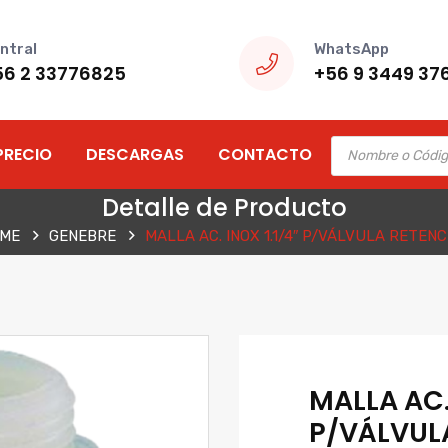
ntral
WhatsApp
56 2 33776825
+56 9 3449 37
Products
PRECIO
DESCARGAS
CONTACTO
search
Detalle de Producto
ME
GENEBRE
MALLA AC. INOX 1.1/4″ P/VÁLVULA RETENC
MALLA AC. 
P/VÁLVUL