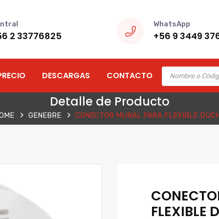
ntral
WhatsApp
56 2 33776825
+56 9 3449 37
Products
PRECIO
DESCARGAS
CONTACTO
search
Detalle de Producto
OME
GENEBRE
CONECTOR MURAL PARA FLEXIBLE DUC
CONECTOR
FLEXIBLE