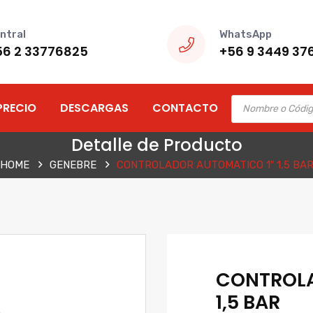
ntral
WhatsApp
56 2 33776825
+56 9 3449 37
Products
PRECIO
DESCARGAS
CONTACTO
search
Detalle de Producto
HOME
GENEBRE
CONTROLADOR AUTOMATICO 1″ 1,5 BA
CONTROLA
1,5 BAR