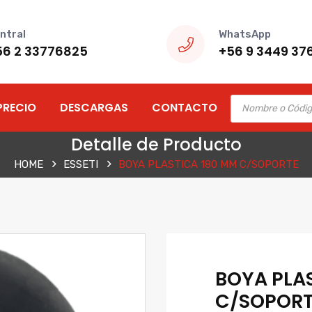
ntral
WhatsApp
56 2 33776825
+56 9 3449 37
Products
PRECIO
DESCARGAS
CONTACTO
search
Detalle de Producto
HOME
ESSETI
BOYA PLASTICA 180 MM C/SOPORTE
BOYA PLA
C/SOPOR