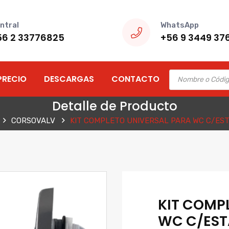
ntral
WhatsApp
56 2 33776825
+56 9 3449 37
Products
PRECIO
DESCARGAS
CONTACTO
search
Detalle de Producto
CORSOVALV
KIT COMPLETO UNIVERSAL PARA WC C/ES
KIT COMP
WC C/ES