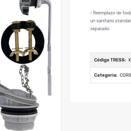
• Reemplazo de tod
un sanitario standa
separado.
Código TRESS:
K
Categoria:
COR