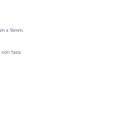
6mm x 16mm.
 con taza.