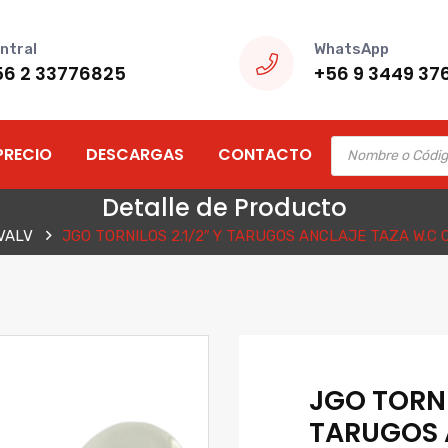
ntral
WhatsApp
56 2 33776825
+56 9 3449 37
Products
PRECIO
DESCARGAS
CONTACTO
search
Detalle de Producto
VALV
JGO TORNILOS 2.1/2″ Y TARUGOS ANCLAJE TAZA W.C
JGO TORNI
TARUGOS 