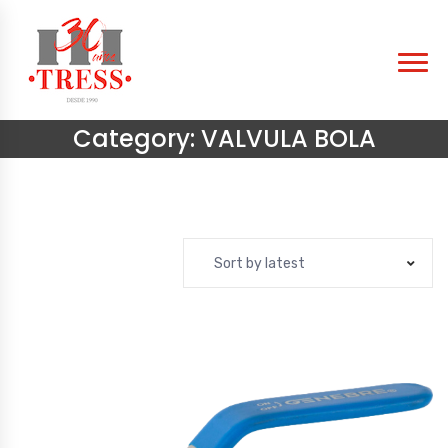
Category:
VALVULA BOLA
Sort by latest