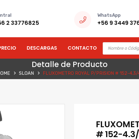
ntral
WhatsApp
56 2 33776825
+56 9 3449 37
Products
PRECIO
DESCARGAS
CONTACTO
search
Detalle de Producto
HOME
SLOAN
FLUXOMETRO ROYAL P/PRISION # 152-4.3/
FLUXOMET
# 152-4.3