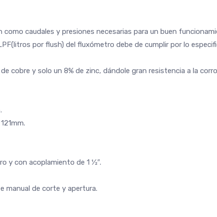
ión como caudales y presiones necesarias para un buen funcionami
PF(litros por flush) del fluxómetro debe de cumplir por lo especifi
 cobre y solo un 8% de zinc, dándole gran resistencia a la corrosió
.
e 121mm.
o y con acoplamiento de 1 1⁄2″.
te manual de corte y apertura.