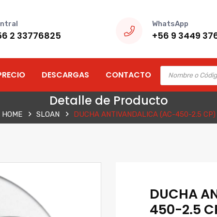
ntral
WhatsApp
56 2 33776825
+56 9 3449 37
Products
PRECIO
DESCARGAS
CONTACTO
search
Detalle de Producto
HOME
SLOAN
DUCHA ANTIVANDALICA (AC-450-2.5 CP)
DUCHA AN
450-2.5 C