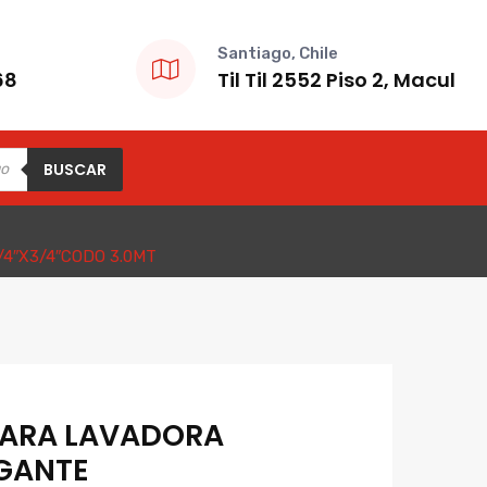
Santiago, Chile
68
Til Til 2552 Piso 2, Macul
BUSCAR
/4″X3/4″CODO 3.0MT
 PARA LAVADORA
IGANTE