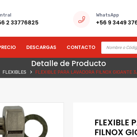
ntral
WhatsApp
56 2 33776825
+56 9 3449 37
Products
PRECIO
DESCARGAS
CONTACTO
search
Detalle de Producto
FLEXIBLES
FLEXIBLE PARA LAVADORA FILNOX GIGANTE 3
FLEXIBLE
FILNOX G