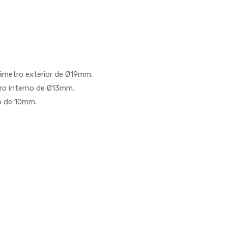
diámetro exterior de Ø19mm.
tro interno de Ø13mm.
o de 10mm.