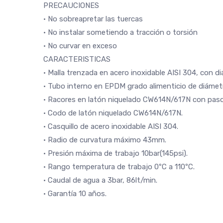
PRECAUCIONES
· No sobreapretar las tuercas
· No instalar sometiendo a tracción o torsión
· No curvar en exceso
CARACTERISTICAS
· Malla trenzada en acero inoxidable AISI 304, con 
· Tubo interno en EPDM grado alimenticio de diáme
· Racores en latón niquelado CW614N/617N con pas
· Codo de latón niquelado CW614N/617N.
· Casquillo de acero inoxidable AISI 304.
· Radio de curvatura máximo 43mm.
· Presión máxima de trabajo 10bar(145psi).
· Rango temperatura de trabajo 0ºC a 110ºC.
· Caudal de agua a 3bar, 86lt/min.
· Garantía 10 años.