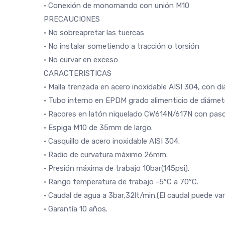
· Conexión de monomando con unión M10
PRECAUCIONES
· No sobreapretar las tuercas
· No instalar sometiendo a tracción o torsión
· No curvar en exceso
CARACTERISTICAS
· Malla trenzada en acero inoxidable AISI 304, con 
· Tubo interno en EPDM grado alimenticio de diáme
· Racores en latón niquelado CW614N/617N con pas
· Espiga M10 de 35mm de largo.
· Casquillo de acero inoxidable AISI 304.
· Radio de curvatura máximo 26mm.
· Presión máxima de trabajo 10bar(145psi).
· Rango temperatura de trabajo -5ºC a 70ºC.
· Caudal de agua a 3bar,32lt/min.(El caudal puede vari
· Garantía 10 años.