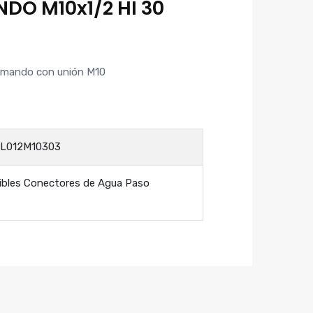
O M10x1/2 HI 30
omando con unión M10
L012M10303
xibles Conectores de Agua Paso