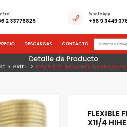
ntral
WhatsApp
56 2 33776825
+56 9 3449 37
Products
PRECIO
DESCARGAS
CONTACTO
search
Detalle de Producto
ME
MATEU
FLEXIBLE FIL-BOR AC INOX 11/4 X11/4 HIHE 
FLEXIBLE F
X11/4 HIH