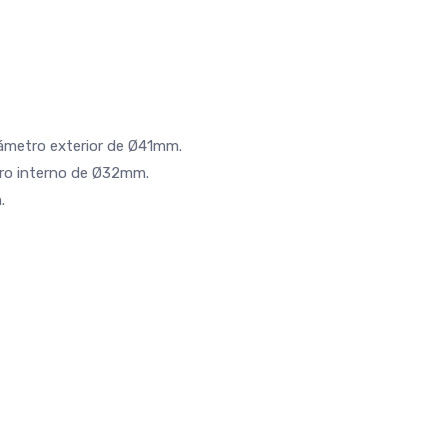
diámetro exterior de Ø41mm.
tro interno de Ø32mm.
.