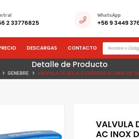
ntral
WhatsApp
56 2 33776825
+56 9 3449 37
Products
PRECIO
DESCARGAS
CONTACTO
search
Detalle de Producto
GENEBRE
VALVULA DE BOLA 3 CUERPOS AC INOX DE 11
VALVULA 
AC INOX D