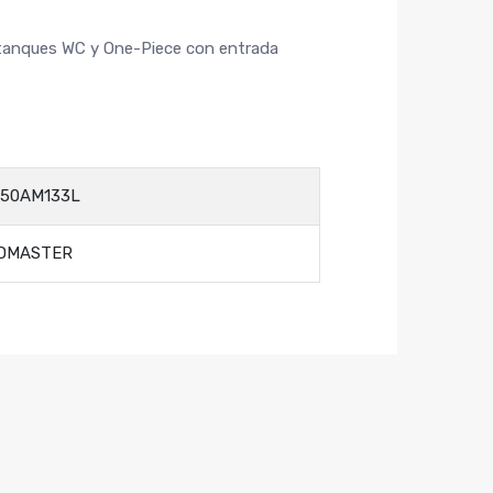
stanques WC y One-Piece con entrada
350AM133L
DMASTER