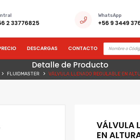
ntral
WhatsApp
56 2 33776825
+56 9 3449 37
Products
PRECIO
DESCARGAS
CONTACTO
search
Detalle de Producto
FLUIDMASTER
VÁLVULA LLENADO REGULABLE EN ALTU
VÁLVULA 
EN ALTURA