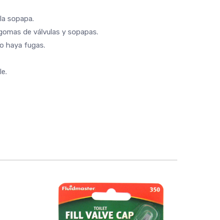
 la sopapa.
s gomas de válvulas y sopapas.
no haya fugas.
e.