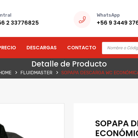
ntral
WhatsApp
56 2 33776825
+56 9 3449 37
Products
PRECIO
DESCARGAS
CONTACTO
search
Detalle de Producto
HOME
FLUIDMASTER
SOPAPA DESCARGA WC ECONÓMIC
SOPAPA 
ECONÓMI