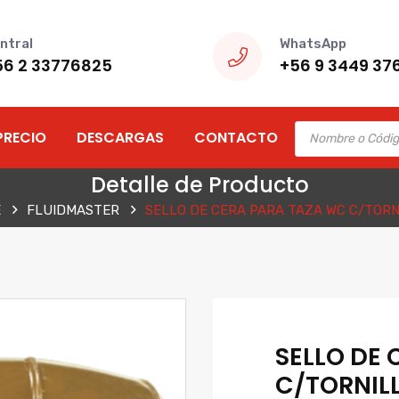
ntral
WhatsApp
56 2 33776825
+56 9 3449 37
Products
PRECIO
DESCARGAS
CONTACTO
search
Detalle de Producto
E
FLUIDMASTER
SELLO DE CERA PARA TAZA WC C/TORN
SELLO DE
C/TORNIL