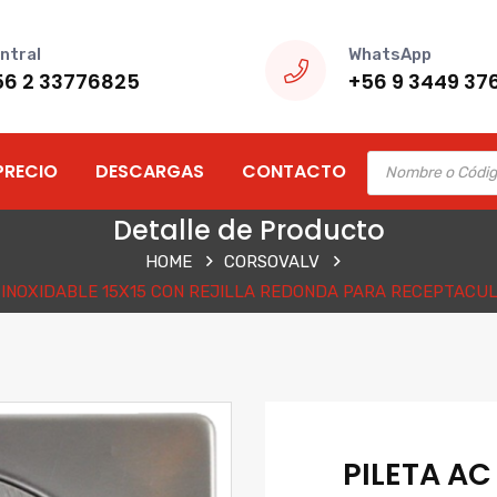
ntral
WhatsApp
56 2 33776825
+56 9 3449 37
Products
PRECIO
DESCARGAS
CONTACTO
search
Detalle de Producto
HOME
CORSOVALV
 INOXIDABLE 15X15 CON REJILLA REDONDA PARA RECEPTACU
PILETA AC