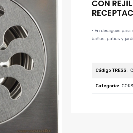
CON REJI
RECEPTAC
• En desagües para 
baños, patios y jard
Código TRESS:
C
Categoria:
COR