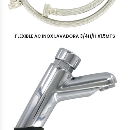
FLEXIBLE AC INOX LAVADORA 3/4H/H X1.5MTS