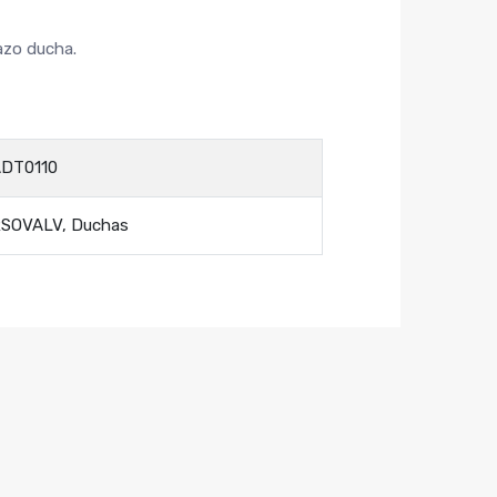
azo ducha.
DT0110
SOVALV
,
Duchas