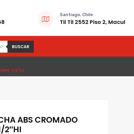
Santiago, Chile
68
Til Til 2552 Piso 2, Macul
BUSCAR
MM, 1/2″HI
CHA ABS CROMADO
/2″HI