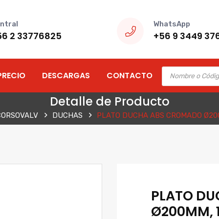
ntral
WhatsApp
56 2 33776825
+56 9 3449 37
Products
PRECIO
DESCARGAS
CONTACTO
search
Detalle de Producto
CORSOVALV
DUCHAS
PLATO DUCHA ABS CROMADO Ø200
PLATO DU
Ø200MM, 1