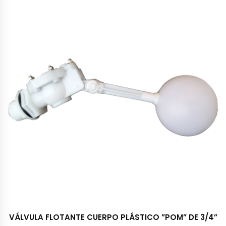
VÁLVULA FLOTANTE CUERPO PLÁSTICO ”POM” DE 3/4”