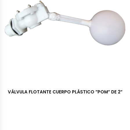
VÁLVULA FLOTANTE CUERPO PLÁSTICO ”POM” DE 2”