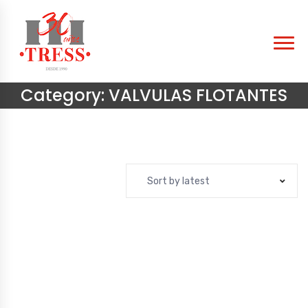
Category:
VALVULAS FLOTANTES
Sort by latest